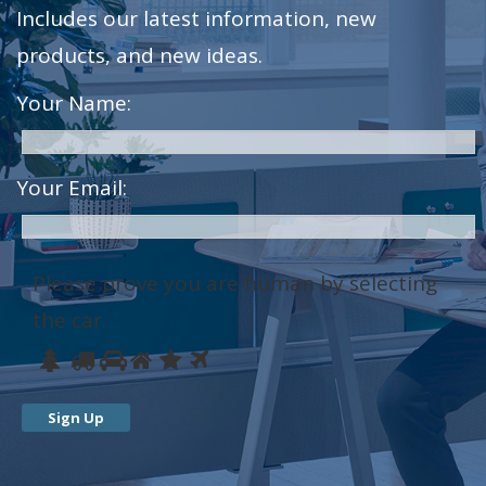
Includes our latest information, new
products, and new ideas.
Your Name:
Your Email:
Please prove you are human by selecting
the
car
.
Please
1
2
3
4
5
6
prove
you
are